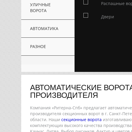
Распашные во
УЛИЧНЫЕ
ВОРОТА
Двери
АВТОМАТИКА
РАЗНОЕ
АВТОМАТИЧЕСКИЕ ВОРОТ
ПРОИЗВОДИТЕЛЯ
Компания «Ритерна-Спб» предлагает автоматич
производителя секционных ворот в г. Санкт-Пет
области. Наши
секционные ворота
изготавливают
комплектующих высокого качества производства з
Каунас, Литва. Выбор рисунков, фактур и цветов