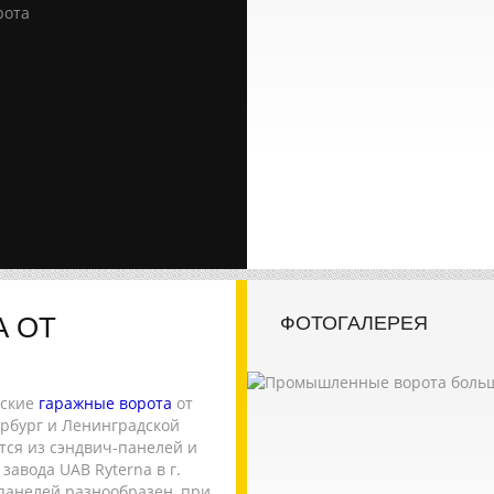
рота
А ОТ
ФОТОГАЛЕРЕЯ
еские
гаражные ворота
от
ербург и Ленинградской
ся из сэндвич-панелей и
авода UAB Ryterna в г.
 панелей разнообразен, при