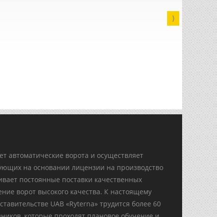
⟩
ет автоматические ворота и осуществляет
ующих на основании лицензии на производство
чивает постоянные поставки качественных
ние ворот высокого качества. К настоящему
ставительстве UAB «Ryterna» трудится более 60
ников, которые проходят плановое обучение и