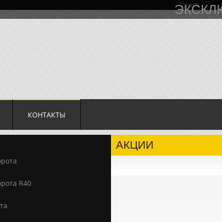
ЭКСКЛ
КОНТАКТЫ
АКЦИИ
орота
рота R40
та