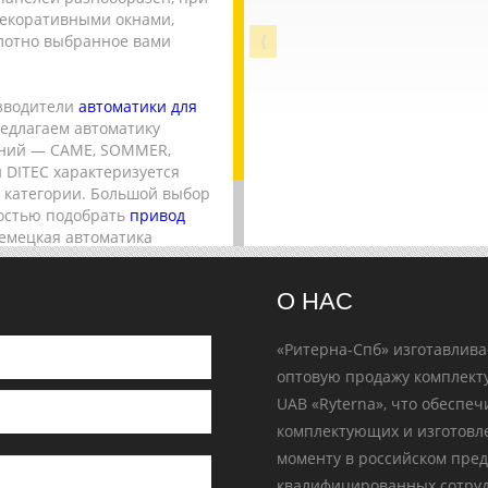
декоративными окнами,
⟨
олотно выбранное вами
зводители
автоматики для
едлагаем автоматику
аний — CAME, SOMMER,
 DITEC характеризуется
й категории. Большой выбор
костью подобрать
привод
емецкая автоматика
ту. В приводах Sommer
дизайнерские решения, а
О НАС
«Ритерна-Спб» изготавлива
оптовую продажу комплект
UAB «Ryterna», что обеспе
комплектующих и изготовле
моменту в российском пред
квалифицированных сотруд